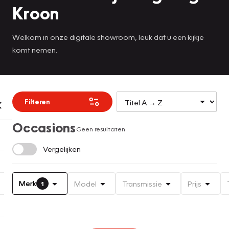
Kroon
Welkom in onze digitale showroom, leuk dat u een kijkje
komt nemen.
Filteren
Occasions
Geen resultaten
Vergelijken
Merk
Model
Transmissie
Prijs
1