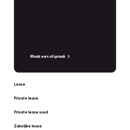
Plan een
Werkplaatsafspraak
Is uw auto toe aan Onderhoud,
Bandenwissel of een Vakantiecheck? Plan
online een afspraak!
Maak een afspraak
Lease
Private lease
Private lease used
Zakelijke lease