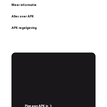
Meer informatie
Alles over APK
APK regelgeving
APK Keuring bij
Vakgarage!
Is het weer tijd voor de jaarlijkse APK? Ga
snel naar Vakgarage bij u in de buurt, en ga
zonder zorgen de weg op!
Plan een APK in