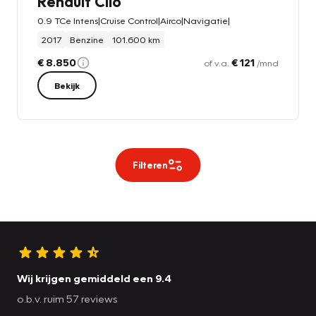
Renault Clio
0.9 TCe Intens|Cruise Control|Airco|Navigatie|
2017
Benzine
101.600 km
€ 8.850
€ 121
of v.a.
/mnd
Bekijk
Filteren
Wij krijgen gemiddeld een 9.4
o.b.v. ruim 57 reviews