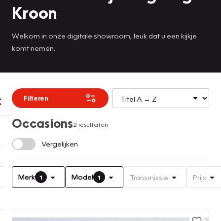
Kroon
Welkom in onze digitale showroom, leuk dat u een kijkje
komt nemen.
Filteren
Occasions
2 resultaten
Vergelijken
Merk
Model
Transmissie
Prijs
1
1