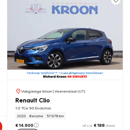
Vakgarage Kroon
| Veenendaal (UT)
Renault Clio
1.0 TCe 90 Evolution
2023
Benzine
57.978 km
€ 14.900
€ 188
of v.a.
/mnd