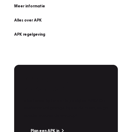
Meer informatie
Alles over APK
APK regelgeving
APK Keuring bij
Vakgarage!
Is het weer tijd voor de jaarlijkse APK? Ga
snel naar Vakgarage bij u in de buurt, en ga
zonder zorgen de weg op!
Plan een APK in