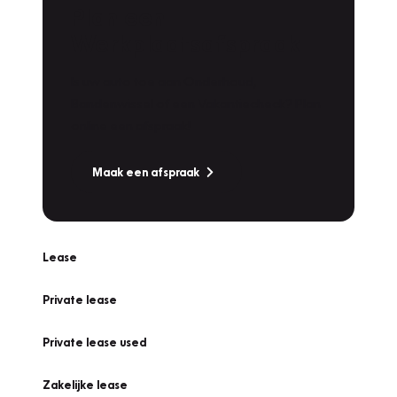
Plan een
Werkplaatsafspraak
Is uw auto toe aan Onderhoud,
Bandenwissel of een Vakantiecheck? Plan
online een afspraak!
Maak een afspraak
Lease
Private lease
Private lease used
Zakelijke lease