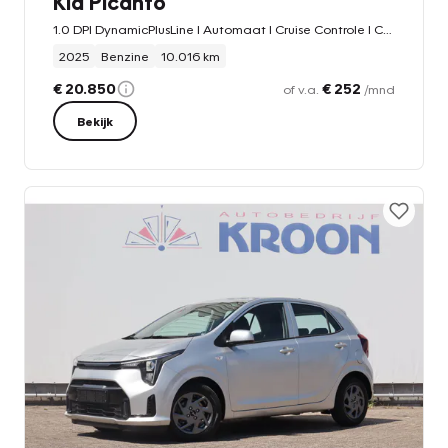
Kia Picanto
1.0 DPI DynamicPlusLine I Automaat I Cruise Controle I Camera|
2025
Benzine
10.016 km
€ 20.850
€ 252
of v.a.
/mnd
Bekijk