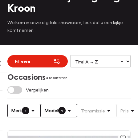
Kroon
Welkom in onze digitale showroom, leuk dat u een kijkje
komt nemen.
Filteren
Occasions
4 resultaten
Vergelijken
Merk
Model
Transmissie
Prijs
1
1