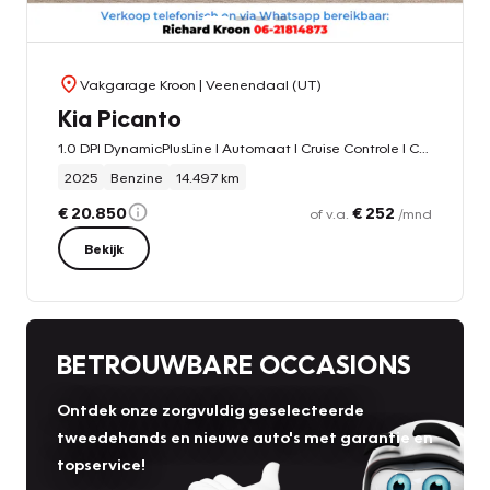
Vakgarage Kroon
| Veenendaal (UT)
Kia Picanto
1.0 DPI DynamicPlusLine I Automaat I Cruise Controle I Camera|
2025
Benzine
14.497 km
€ 20.850
€ 252
of v.a.
/mnd
Bekijk
BETROUWBARE OCCASIONS
Ontdek onze zorgvuldig geselecteerde
tweedehands en nieuwe auto's met garantie en
topservice!