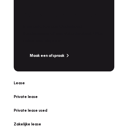
Plan een
Werkplaatsafspraak
Is uw auto toe aan Onderhoud,
Bandenwissel of een Vakantiecheck? Plan
online een afspraak!
Maak een afspraak
Lease
Private lease
Private lease used
Zakelijke lease