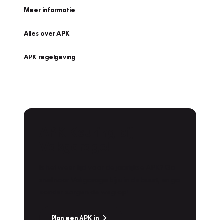
Meer informatie
Alles over APK
APK regelgeving
APK Keuring bij
Vakgarage!
Is het weer tijd voor de jaarlijkse APK? Ga
snel naar Vakgarage bij u in de buurt, en ga
zonder zorgen de weg op!
Plan een APK in