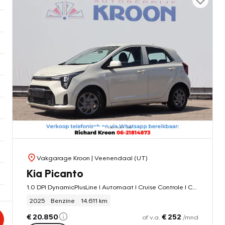
Vakgarage Kroon
| Veenendaal (UT)
Kia Picanto
1.0 DPI DynamicPlusLine I Automaat I Cruise Controle I Camera|
2025
Benzine
14.611 km
€ 20.850
€ 252
of v.a.
/mnd