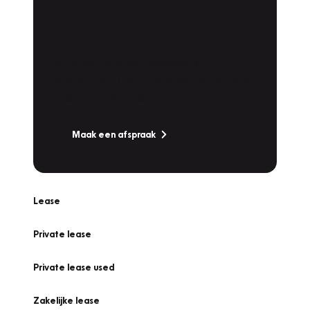
Plan een
Werkplaatsafspraak
Is uw auto toe aan Onderhoud,
Bandenwissel of een Vakantiecheck? Plan
online een afspraak!
Maak een afspraak
Lease
Private lease
Private lease used
Zakelijke lease