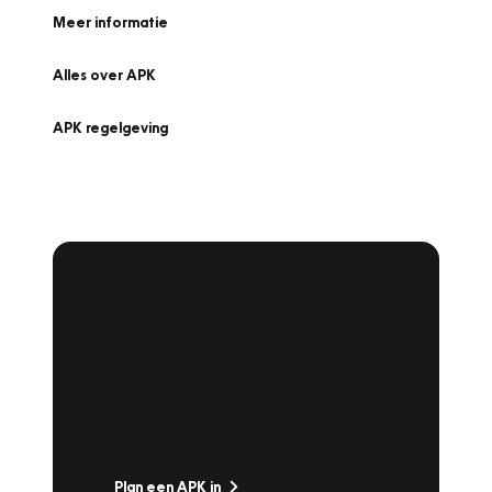
Meer informatie
Alles over APK
APK regelgeving
APK Keuring bij
Vakgarage!
Is het weer tijd voor de jaarlijkse APK? Ga
snel naar Vakgarage bij u in de buurt, en ga
zonder zorgen de weg op!
Plan een APK in