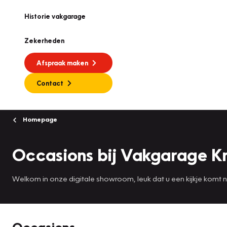
Historie vakgarage
Zekerheden
Afspraak maken
Contact
Homepage
Occasions bij Vakgarage K
Welkom in onze digitale showroom, leuk dat u een kijkje komt
Occasions