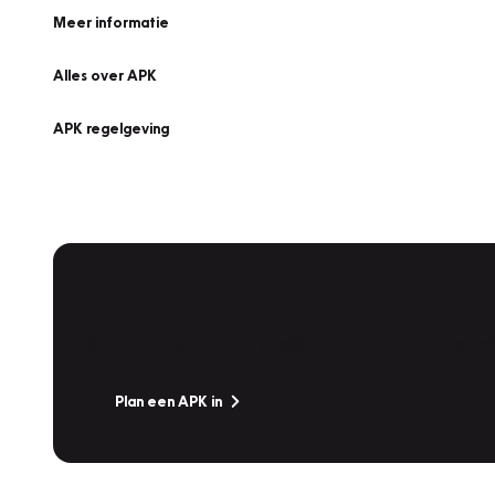
Meer informatie
Alles over APK
APK regelgeving
APK Keuring bij Vakgarage!
Is het weer tijd voor de jaarlijkse APK? Ga snel naar V
Plan een APK in