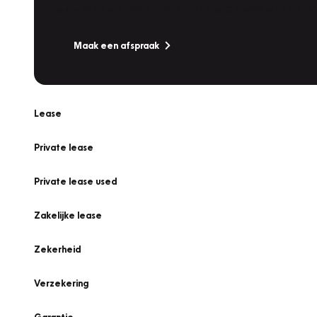
Is uw auto toe aan Onderhoud, Bandenwissel of een Va
Maak een afspraak
Lease
Private lease
Private lease used
Zakelijke lease
Zekerheid
Verzekering