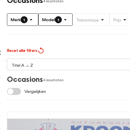
4 resultaten
Merk
Model
Transmissie
Prijs
1
1
Reset alle filters
Occasions
4 resultaten
Vergelijken