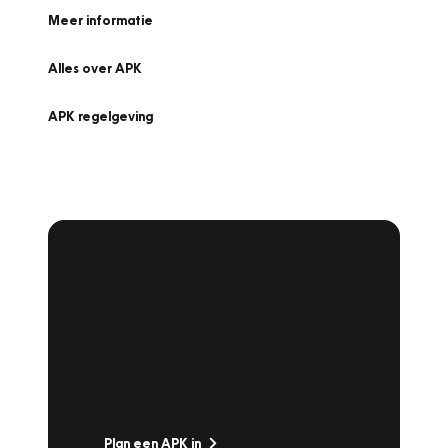
Meer informatie
Alles over APK
APK regelgeving
APK Keuring bij
Vakgarage!
Is het weer tijd voor de jaarlijkse APK? Ga
snel naar Vakgarage bij u in de buurt, en ga
zonder zorgen de weg op!
Plan een APK in