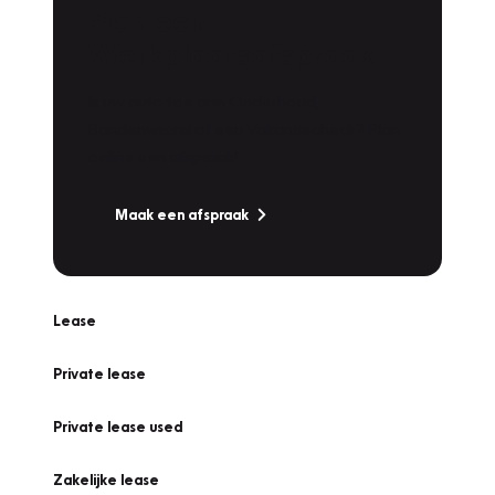
Plan een
Werkplaatsafspraak
Is uw auto toe aan Onderhoud,
Bandenwissel of een Vakantiecheck? Plan
online een afspraak!
Maak een afspraak
Lease
Private lease
Private lease used
Zakelijke lease