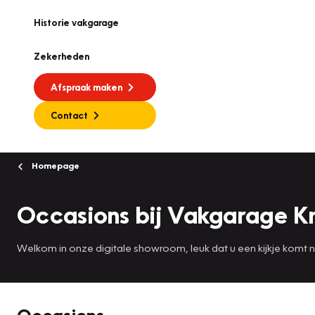
Historie vakgarage
Zekerheden
Afspraak maken
Contact
Homepage
Occasions bij Vakgarage K
Welkom in onze digitale showroom, leuk dat u een kijkje komt
Occasions