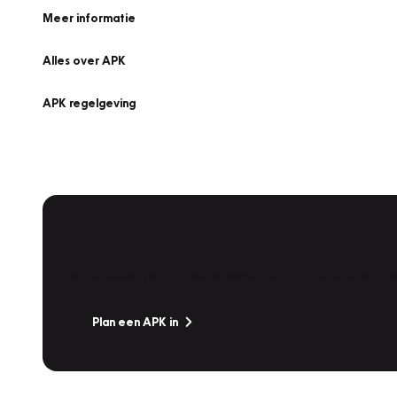
Meer informatie
Alles over APK
APK regelgeving
APK Keuring bij Vakgarage!
Is het weer tijd voor de jaarlijkse APK? Ga snel naar V
Plan een APK in