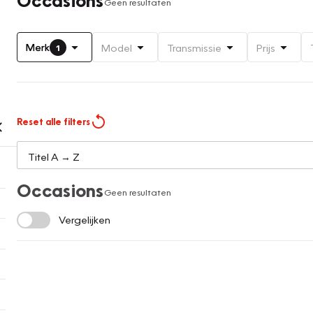
Geen resultaten
Merk
Model
Transmissie
Prijs
1
Reset alle filters
Occasions
Geen resultaten
Vergelijken