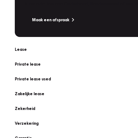
Is uw auto toe aan Onderhoud, Bandenwissel of een Va
Maak een afspraak
Lease
Private lease
Private lease used
Zakelijke lease
Zekerheid
Verzekering