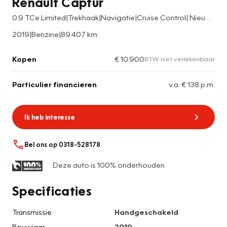
Renault Captur
0.9 TCe Limited|Trekhaak|Navigatie|Cruise Control| Nieuwe winterbandenset
2019
|
Benzine
|
89.407 km
Kopen
€ 10.900
BTW niet verrekenbaar
Particulier financieren
v.a. € 138 p.m.
Ik heb interesse
Bel ons op 0318-528178
Deze auto is 100% onderhouden
Specificaties
Transmissie
Handgeschakeld
Bouwjaar
2019