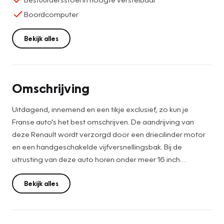
Boordcomputer
Bekijk alles
Omschrijving
Uitdagend, innemend en een tikje exclusief, zo kun je
Franse auto's het best omschrijven. De aandrijving van
deze Renault wordt verzorgd door een driecilinder motor
en een handgeschakelde vijfversnellingsbak. Bij de
uitrusting van deze auto horen onder meer 16 inch
lichtmetalen velgen, LED-dagrijverlichting, extra getint
glas, in delen neerklapbare achterbank, LED-achterlichten
Bekijk alles
en snelheidsafhankelijke stuurbekrachtiging.
Zorgeloos en geconcentreerd rijden? Het