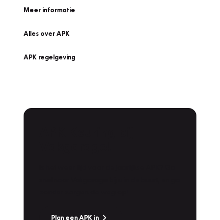
Meer informatie
Alles over APK
APK regelgeving
APK Keuring bij
Vakgarage!
Is het weer tijd voor de jaarlijkse APK? Ga
snel naar Vakgarage bij u in de buurt, en ga
zonder zorgen de weg op!
Plan een APK in