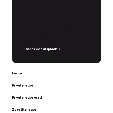
Plan een
Werkplaatsafspraak
Is uw auto toe aan Onderhoud,
Bandenwissel of een Vakantiecheck? Plan
online een afspraak!
Maak een afspraak
Lease
Private lease
Private lease used
Zakelijke lease