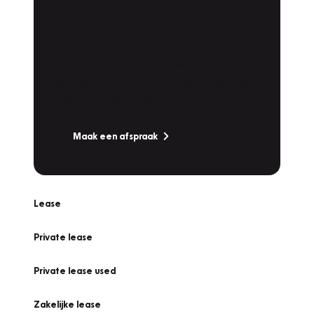
Plan een
Werkplaatsafspraak
Is uw auto toe aan Onderhoud,
Bandenwissel of een Vakantiecheck? Plan
online een afspraak!
Maak een afspraak
Lease
Private lease
Private lease used
Zakelijke lease