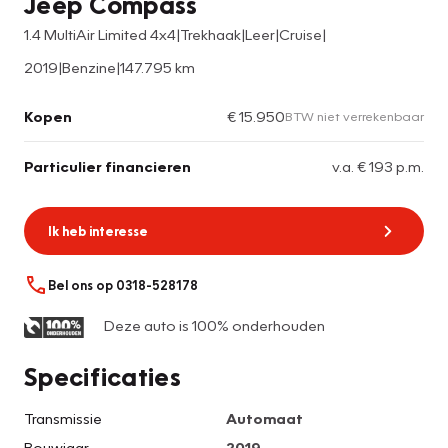
Jeep Compass
1.4 MultiAir Limited 4x4|Trekhaak|Leer|Cruise|
2019
|
Benzine
|
147.795 km
Kopen
€ 15.950
BTW niet verrekenbaar
Particulier financieren
v.a. € 193 p.m.
Ik heb interesse
Bel ons op 0318-528178
Deze auto is 100% onderhouden
Specificaties
Transmissie
Automaat
Bouwjaar
2019