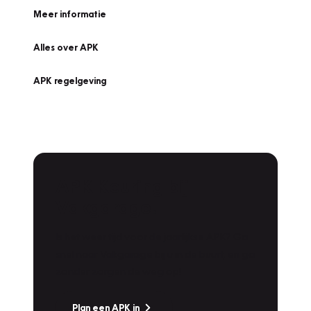
Meer informatie
Alles over APK
APK regelgeving
APK Keuring bij
Vakgarage!
Is het weer tijd voor de jaarlijkse APK? Ga
snel naar Vakgarage bij u in de buurt, en ga
zonder zorgen de weg op!
Plan een APK in