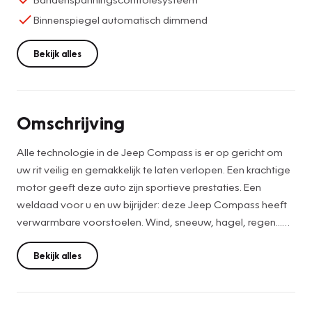
Binnenspiegel automatisch dimmend
Bekijk alles
Omschrijving
Alle technologie in de Jeep Compass is er op gericht om
uw rit veilig en gemakkelijk te laten verlopen. Een krachtige
motor geeft deze auto zijn sportieve prestaties. Een
weldaad voor u en uw bijrijder: deze Jeep Compass heeft
verwarmbare voorstoelen. Wind, sneeuw, hagel, regen...
allemaal vergeten als u het verwarmd stuurwiel in handen
heeft. Met de krachtige xenonverlichting rijdt u ontspannen
Bekijk alles
in het donker. Bij de rijke uitrusting horen ook 17 inch
lichtmetalen velgen, halflederen bekleding, LED-
dagrijverlichting en extra getint glas.