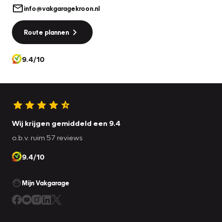
info@vakgaragekroon.nl
gevolgen van een ongeval. Bovenop deze
veiligheidsfeatures heeft deze Jeep bovendien
Route plannen
dodehoekdetectie en bandenspanningcontrolesysteem.
9.4/10
Heeft u serieus interesse in deze auto? Bel of mail ons dan
voor een afspraak.
Wij krijgen gemiddeld een 9.4
o.b.v. ruim 57 reviews
9.4/10
Mijn Vakgarage