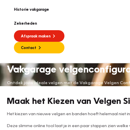
Historie vakgarage
Zekerheden
Afspraak maken
Contact
Vakgarage velgenconfigur
Homepage
Ontdek jouw ideale velgen met de Vakgarage Velgen Config
Maak het Kiezen van Velgen S
Het kiezen van nieuwe velgen en banden hoeft helemaal niet inge
Deze slimme online tool laat je in een paar stappen zien welke