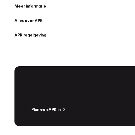
Meer informatie
Alles over APK
APK regelgeving
APK Keuring bij Vakgarage!
Is het weer tijd voor de jaarlijkse APK? Ga snel naar V
Plan een APK in