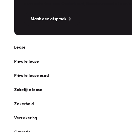
Is uw auto toe aan Onderhoud, Bandenwissel of een Va
Maak een afspraak
Lease
Private lease
Private lease used
Zakelijke lease
Zekerheid
Verzekering