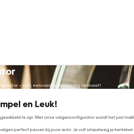
ator
urator – snel, eenvoudig en volledig op maat!
impel en Leuk!
wikkeld te zijn. Met onze velgenconfigurator wordt het juist makke
 velgen perfect passen bij jouw auto. Je vult simpelweg je kenteken