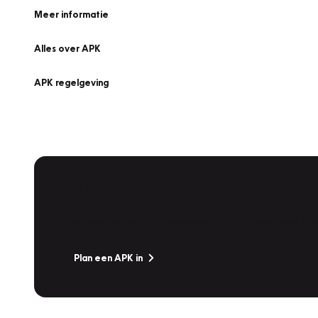
Meer informatie
Alles over APK
APK regelgeving
APK Keuring bij Vakgarage!
Is het weer tijd voor de jaarlijkse APK? Ga snel naar V
Plan een APK in