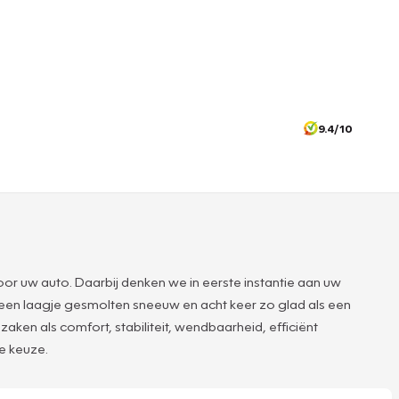
9.4/10
or uw auto. Daarbij denken we in eerste instantie aan uw
 een laagje gesmolten sneeuw en acht keer zo glad als een
en als comfort, stabiliteit, wendbaarheid, efficiënt
te keuze.