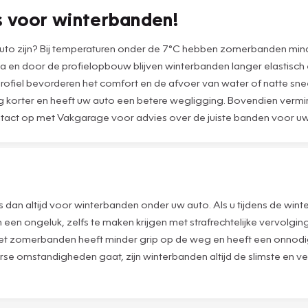
s voor winterbanden!
uto zijn? Bij temperaturen onder de 7°C hebben zomerbanden min
a en door de profielopbouw blijven winterbanden langer elastisch
rofiel bevorderen het comfort en de afvoer van water of natte snee
g korter en heeft uw auto een betere wegligging. Bovendien vermi
tact op met Vakgarage voor advies over de juiste banden voor uw
s dan altijd voor winterbanden onder uw auto. Als u tijdens de wint
van een ongeluk, zelfs te maken krijgen met strafrechtelijke vervolg
 met zomerbanden heeft minder grip op de weg en heeft een onnodi
terse omstandigheden gaat, zijn winterbanden altijd de slimste en v