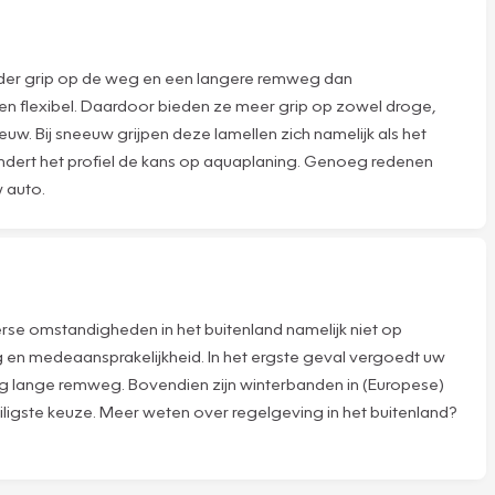
der grip op de weg en een langere remweg dan
 en flexibel. Daardoor bieden ze meer grip op zowel droge,
uw. Bij sneeuw grijpen deze lamellen zich namelijk als het
ndert het profiel de kans op aquaplaning. Genoeg redenen
 auto.
erse omstandigheden in het buitenland namelijk niet op
ing en medeaansprakelijkheid. In het ergste geval vergoedt uw
g lange remweg. Bovendien zijn winterbanden in (Europese)
eiligste keuze. Meer weten over regelgeving in het buitenland?