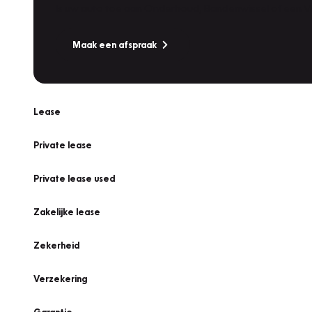
Is uw auto toe aan Onderhoud, Bandenwissel of een Va
Maak een afspraak
Lease
Private lease
Private lease used
Zakelijke lease
Zekerheid
Verzekering