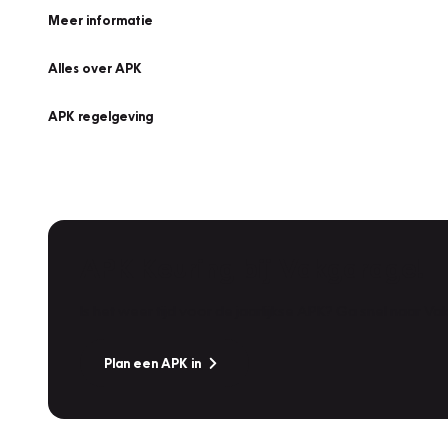
Meer informatie
Alles over APK
APK regelgeving
APK Keuring bij Vakgarage!
Is het weer tijd voor de jaarlijkse APK? Ga snel naar V
Plan een APK in