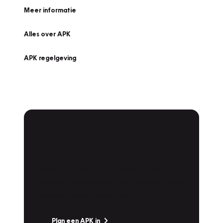
Meer informatie
Alles over APK
APK regelgeving
APK Keuring bij
Vakgarage!
Is het weer tijd voor de jaarlijkse APK? Ga
snel naar Vakgarage bij u in de buurt, en ga
zonder zorgen de weg op!
Plan een APK in