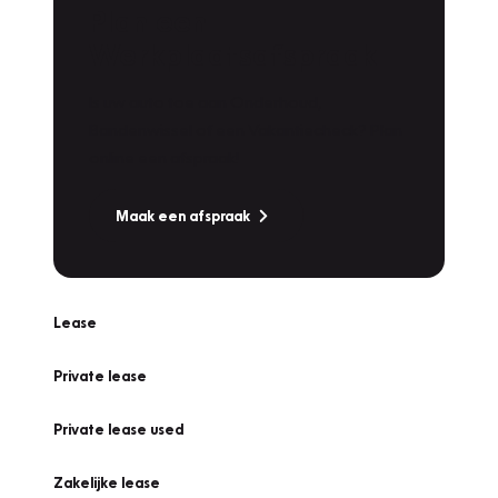
Plan een
Werkplaatsafspraak
Is uw auto toe aan Onderhoud,
Bandenwissel of een Vakantiecheck? Plan
online een afspraak!
Maak een afspraak
Lease
Private lease
Private lease used
Zakelijke lease