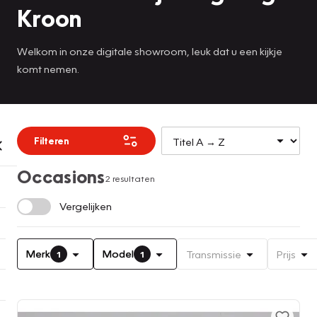
Kroon
Welkom in onze digitale showroom, leuk dat u een kijkje
komt nemen.
Filteren
Occasions
2 resultaten
Vergelijken
Merk
Model
Transmissie
Prijs
1
1