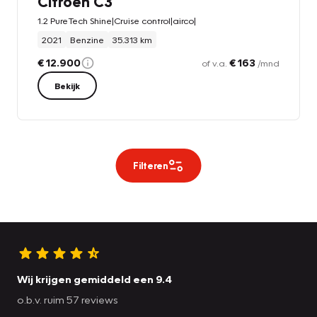
Citroën C3
1.2 PureTech Shine|Cruise control|airco|
2021
Benzine
35.313 km
€ 12.900
€ 163
of v.a.
/mnd
Bekijk
Filteren
Wij krijgen gemiddeld een 9.4
o.b.v. ruim 57 reviews