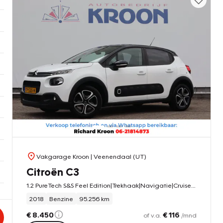
Vakgarage Kroon
| Veenendaal (UT)
Citroën C3
1.2 PureTech S&S Feel Edition|Trekhaak|Navigatie|Cruise Control|
2018
Benzine
95.256 km
€ 8.450
€ 116
of v.a.
/mnd