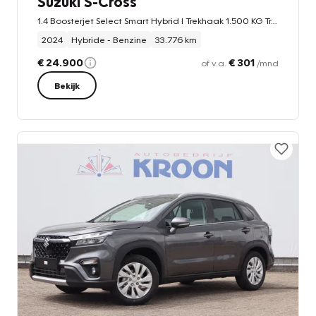
Suzuki S-Cross
1.4 Boosterjet Select Smart Hybrid I Trekhaak 1.500 KG Trekgewicht I All seasonbanden
2024
Hybride - Benzine
33.776 km
€ 24.900
€ 301
of v.a.
/mnd
Bekijk