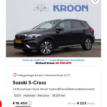
Vakgarage Kroon
| Veenendaal (UT)
Suzuki S-Cross
1.4 Boosterjet Style Smart Hybrid|Pano|Trekhaak|Sensoren|
2021
Hybride - Benzine
74.251 km
€ 18.450
€ 223
of v.a.
/mnd