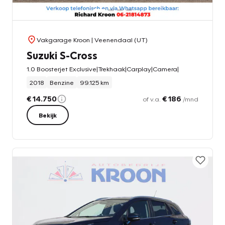
Vakgarage Kroon
| Veenendaal (UT)
Suzuki S-Cross
1.0 Boosterjet Exclusive|Trekhaak|Carplay|Camera|
2018
Benzine
99.125 km
€ 14.750
€ 186
of v.a.
/mnd
Bekijk