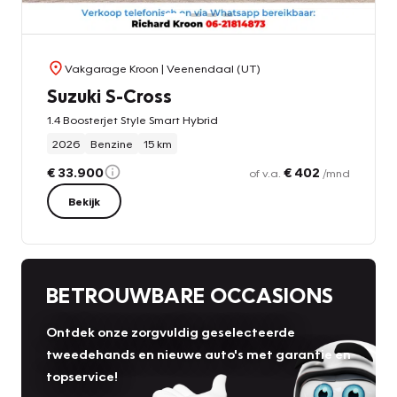
Vakgarage Kroon
| Veenendaal (UT)
Suzuki S-Cross
1.4 Boosterjet Style Smart Hybrid
2026
Benzine
15 km
€ 33.900
€ 402
of v.a.
/mnd
Bekijk
BETROUWBARE OCCASIONS
Ontdek onze zorgvuldig geselecteerde
tweedehands en nieuwe auto's met garantie en
topservice!