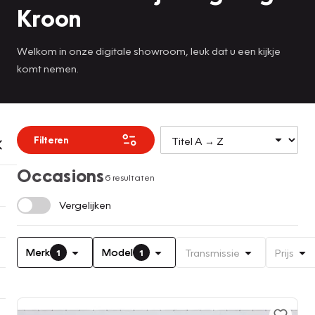
Kroon
Welkom in onze digitale showroom, leuk dat u een kijkje
komt nemen.
Filteren
Occasions
6 resultaten
Vergelijken
Merk
Model
Transmissie
Prijs
1
1