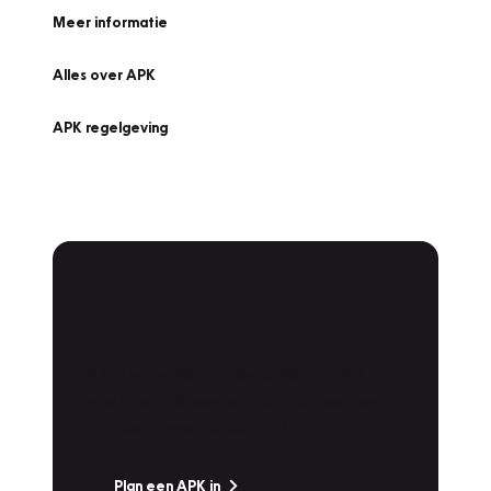
Meer informatie
Alles over APK
APK regelgeving
APK Keuring bij
Vakgarage!
Is het weer tijd voor de jaarlijkse APK? Ga
snel naar Vakgarage bij u in de buurt, en ga
zonder zorgen de weg op!
Plan een APK in