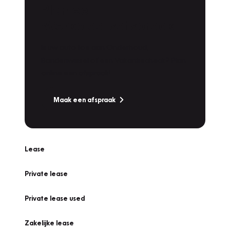
Plan een
Werkplaatsafspraak
Is uw auto toe aan Onderhoud,
Bandenwissel of een Vakantiecheck? Plan
online een afspraak!
Maak een afspraak
Lease
Private lease
Private lease used
Zakelijke lease