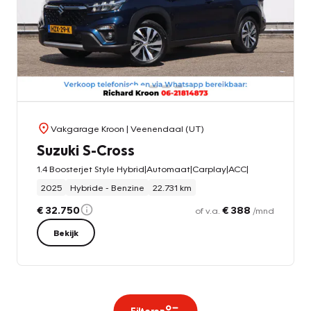
Vakgarage Kroon
| Veenendaal (UT)
Suzuki S-Cross
1.4 Boosterjet Style Hybrid|Automaat|Carplay|ACC|
2025
Hybride - Benzine
22.731 km
€ 32.750
€ 388
of v.a.
/mnd
Bekijk
Filteren