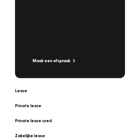
Plan een
Werkplaatsafspraak
Is uw auto toe aan Onderhoud,
Bandenwissel of een Vakantiecheck? Plan
online een afspraak!
Maak een afspraak
Lease
Private lease
Private lease used
Zakelijke lease