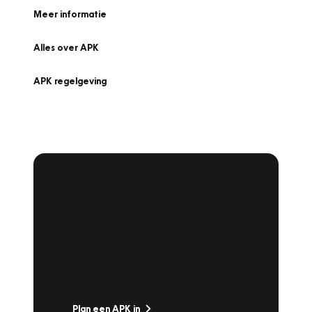
Meer informatie
Alles over APK
APK regelgeving
APK Keuring bij
Vakgarage!
Is het weer tijd voor de jaarlijkse APK? Ga
snel naar Vakgarage bij u in de buurt, en ga
zonder zorgen de weg op!
Plan een APK in