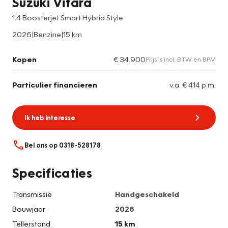
Suzuki Vitara
1.4 Boosterjet Smart Hybrid Style
2026
|
Benzine
|
15 km
Kopen
€ 34.900
Prijs is incl. BTW en BPM
Particulier financieren
v.a. € 414 p.m.
Ik heb interesse
Bel ons op 0318-528178
Specificaties
Transmissie
Handgeschakeld
Bouwjaar
2026
Tellerstand
15 km