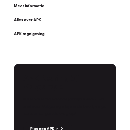
Meer informatie
Alles over APK
APK regelgeving
APK Keuring bij
Vakgarage!
Is het weer tijd voor de jaarlijkse APK? Ga
snel naar Vakgarage bij u in de buurt, en ga
zonder zorgen de weg op!
Plan een APK in