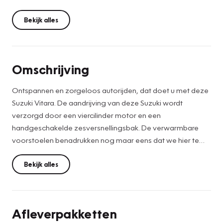
Bekijk alles
Omschrijving
Ontspannen en zorgeloos autorijden, dat doet u met deze
Suzuki Vitara. De aandrijving van deze Suzuki wordt
verzorgd door een viercilinder motor en een
handgeschakelde zesversnellingsbak. De verwarmbare
voorstoelen benadrukken nog maar eens dat we hier te
maken hebben met een regelrechte verwenauto voor
bestuurder en bijrijder. Geniet van de lichtinval en het
Bekijk alles
uitzicht van het grote glazen panoramadak. In deze auto
profiteert u onder andere ook van: 17 inch lichtmetalen
velgen, LED koplampen, extra getint glas, in delen
Afleverpakketten
neerklapbare achterbank, LED-achterlichten en