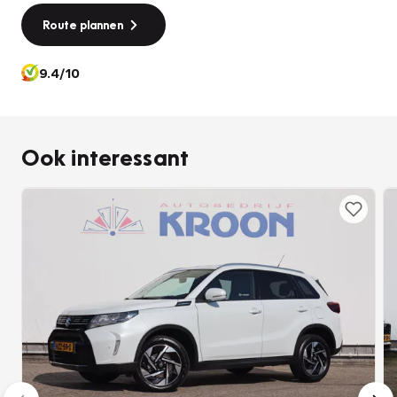
bagage afdekhoes behoorlijk compleet.
Route plannen
Met de nieuwste technologieën aan boord is deze Suzuki in
9.4/10
staat om zelf te reageren op potentieel gevaarlijke
situaties op de weg. In het instrumentarium ziet u tijdens de
rit ook de belangrijkste verkeersborden aangegeven, die
de auto automatisch voor u leest. Het Lane-keeping
Ook interessant
systeem zorgt dat u mooi binnen de lijntjes blijft.
Ongemerkt buiten de rijstrook komen is er niet meer bij. De
forward collision warning geeft een botswaarschuwing als
een aanrijding dreigt met een voorligger. Dankzij
veiligheidsvoorzieningen als dodehoekdetectie, accident
avoidance system, hill hold functie, brake assist,
vermoeidheidsherkenning en
bandenspanningcontrolesysteem, bent u steeds veilig
onderweg.
Laat het ons meteen weten als u interesse heeft in deze