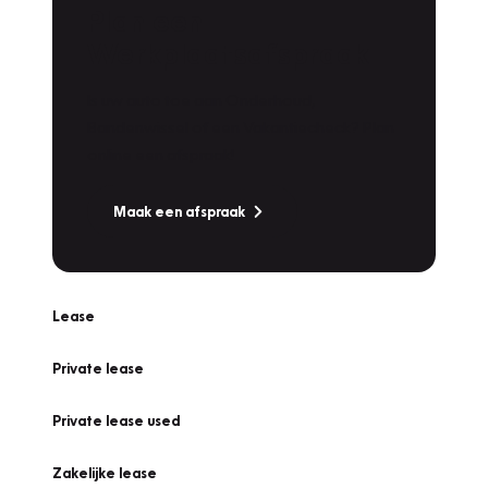
Plan een
Werkplaatsafspraak
Is uw auto toe aan Onderhoud,
Bandenwissel of een Vakantiecheck? Plan
online een afspraak!
Maak een afspraak
Lease
Private lease
Private lease used
Zakelijke lease