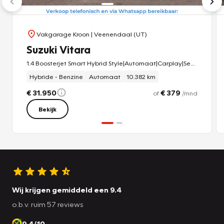
Suzuki, dan kunnen we een afspraak maken om u de auto te
demonstreren.
Vakgarage Kroon
| Veenendaal (UT)
Suzuki Vitara
1.4 Boosterjet Smart Hybrid Style|Automaat|Carplay|Sensoren|
Hybride - Benzine
Automaat
10.382 km
€ 31.950
€ 379
of
/mnd
Bekijk
Wij krijgen gemiddeld een 9.4
o.b.v. ruim 57 reviews
9.4/10