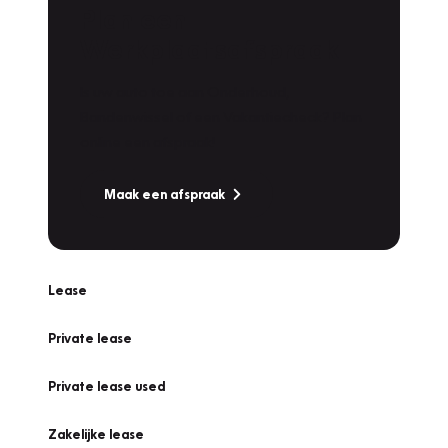
Plan een
Werkplaatsafspraak
Is uw auto toe aan Onderhoud,
Bandenwissel of een Vakantiecheck? Plan
online een afspraak!
Maak een afspraak
Lease
Private lease
Private lease used
Zakelijke lease