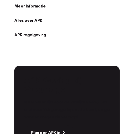
Meer informatie
Alles over APK
APK regelgeving
APK Keuring bij
Vakgarage!
Is het weer tijd voor de jaarlijkse APK? Ga
snel naar Vakgarage bij u in de buurt, en ga
zonder zorgen de weg op!
Plan een APK in