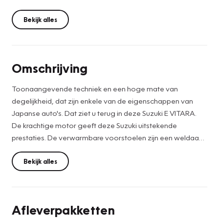
Bekijk alles
Omschrijving
Toonaangevende techniek en een hoge mate van
degelijkheid, dat zijn enkele van de eigenschappen van
Japanse auto's. Dat ziet u terug in deze Suzuki E VITARA.
De krachtige motor geeft deze Suzuki uitstekende
prestaties. De verwarmbare voorstoelen zijn een weldaad
voor rug en schouders. Het glazen panoramadak laat meer
licht binnen in het interieur en zorgt voor een magnifiek
Bekijk alles
uitzicht naar buiten. Bij deze Suzuki E VITARA is aan alles
gedacht, tot en met een verwarmd stuurwiel aan toe. De
uitmonstering van deze auto wordt gecompleteerd door
Afleverpakketten
onder meer LED koplampen, warmtewerend glas,