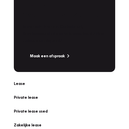
Plan een
Werkplaatsafspraak
Is uw auto toe aan Onderhoud,
Bandenwissel of een Vakantiecheck? Plan
online een afspraak!
Maak een afspraak
Lease
Private lease
Private lease used
Zakelijke lease