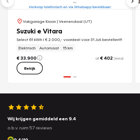
Vakgarage Kroon
| Veenendaal (UT)
Suzuki e Vitara
Select 61 kWh I € 2.000,- voordeel voor 31 Juli bestellen!!!
Elektrisch
Automaat
15 km
€ 33.900
€ 402
of
/mnd
Bekijk
Wij krijgen gemiddeld een 9.4
o.b.v. ruim 57 reviews
9.4/10