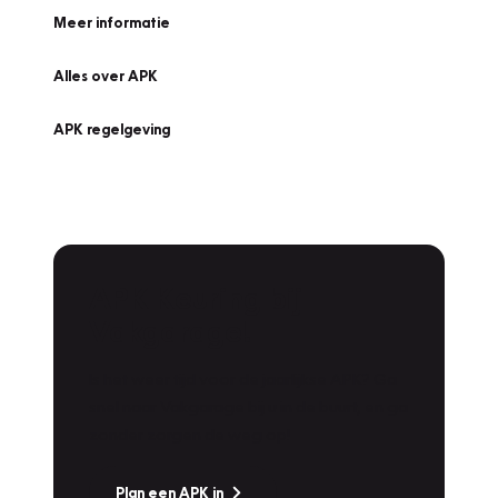
Meer informatie
Alles over APK
APK regelgeving
APK Keuring bij
Vakgarage!
Is het weer tijd voor de jaarlijkse APK? Ga
snel naar Vakgarage bij u in de buurt, en ga
zonder zorgen de weg op!
Plan een APK in