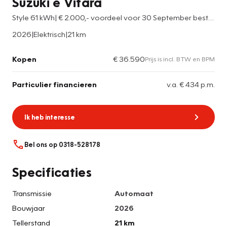
Suzuki e Vitara
Style 61 kWh| € 2.000,- voordeel voor 30 September bestellen I Direct uit voorraad leverbaar!|
2026
|
Elektrisch
|
21 km
Kopen
€ 36.590
Prijs is incl. BTW en BPM
Particulier financieren
v.a. € 434 p.m.
Ik heb interesse
Bel ons op 0318-528178
Specificaties
Transmissie
Automaat
Bouwjaar
2026
Tellerstand
21 km