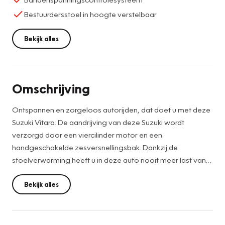
Bestuurdersstoel in hoogte verstelbaar
Bekijk alles
Omschrijving
Ontspannen en zorgeloos autorijden, dat doet u met deze
Suzuki Vitara. De aandrijving van deze Suzuki wordt
verzorgd door een viercilinder motor en een
handgeschakelde zesversnellingsbak. Dankzij de
stoelverwarming heeft u in deze auto nooit meer last van
een koude rug of koude benen. Voel die ruimte eens!
Lekker veel licht door het elektrisch bediende glazen
Bekijk alles
panoramadak. Tot de uitrusting behoren ook 17 inch
lichtmetalen velgen, LED koplampen, extra getint glas, in
delen neerklapbare achterbank, LED-achterlichten en