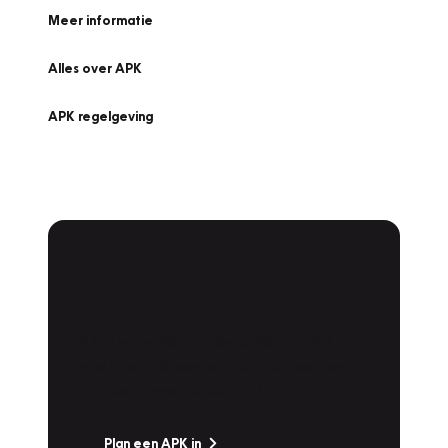
Meer informatie
Alles over APK
APK regelgeving
APK Keuring bij
Vakgarage!
Is het weer tijd voor de jaarlijkse APK? Ga
snel naar Vakgarage bij u in de buurt, en ga
zonder zorgen de weg op!
Plan een APK in