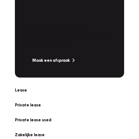
Plan een
Werkplaatsafspraak
Is uw auto toe aan Onderhoud,
Bandenwissel of een Vakantiecheck? Plan
online een afspraak!
Maak een afspraak
Lease
Private lease
Private lease used
Zakelijke lease