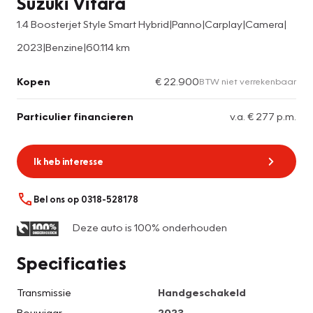
Suzuki Vitara
1.4 Boosterjet Style Smart Hybrid|Panno|Carplay|Camera|
2023
|
Benzine
|
60.114 km
Kopen
€ 22.900
BTW niet verrekenbaar
Particulier financieren
v.a. € 277 p.m.
Ik heb interesse
Bel ons op 0318-528178
Deze auto is 100% onderhouden
Specificaties
Transmissie
Handgeschakeld
Bouwjaar
2023