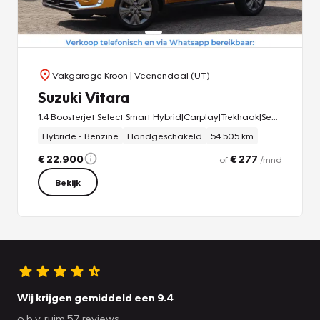
bedrijf te komen bekijken. Laat u ons weten wanneer u wilt
komen?
Vakgarage Kroon
| Veenendaal (UT)
Suzuki Vitara
1.4 Boosterjet Select Smart Hybrid|Carplay|Trekhaak|Sensoren|
Hybride - Benzine
Handgeschakeld
54.505 km
€ 22.900
€ 277
of
/mnd
Bekijk
Wij krijgen gemiddeld een 9.4
o.b.v. ruim 57 reviews