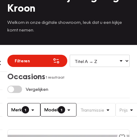
Kroon
Welkom in onze digitale showroom, leuk dat u een kijkje
komt nemen.
Filteren
Occasions
1 resultaat
Vergelijken
Merk
Model
Transmissie
Prijs
1
1