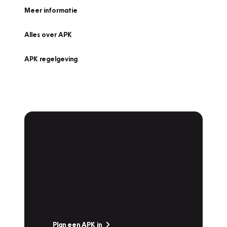
Meer informatie
Alles over APK
APK regelgeving
APK Keuring bij
Vakgarage!
Is het weer tijd voor de jaarlijkse APK? Ga
snel naar Vakgarage bij u in de buurt, en ga
zonder zorgen de weg op!
Plan een APK in