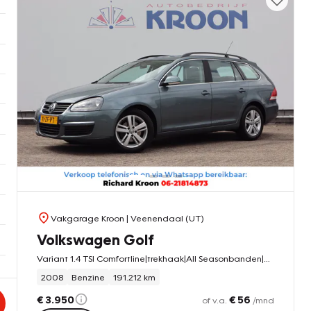
Vakgarage Kroon
| Veenendaal (UT)
Volkswagen Golf
Variant 1.4 TSI Comfortline|trekhaak|All Seasonbanden|Airco|
2008
Benzine
191.212 km
€ 3.950
€ 56
of v.a.
/mnd