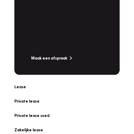
Plan een
Werkplaatsafspraak
Is uw auto toe aan Onderhoud,
Bandenwissel of een Vakantiecheck? Plan
online een afspraak!
Maak een afspraak
Lease
Private lease
Private lease used
Zakelijke lease