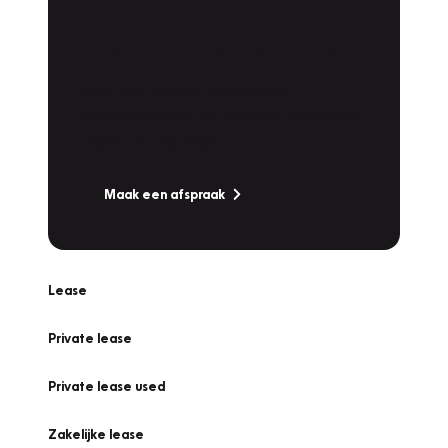
Plan een
Werkplaatsafspraak
Is uw auto toe aan Onderhoud,
Bandenwissel of een Vakantiecheck? Plan
online een afspraak!
Maak een afspraak
Lease
Private lease
Private lease used
Zakelijke lease