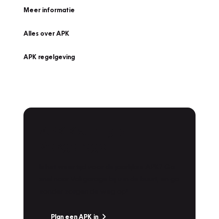
Meer informatie
Alles over APK
APK regelgeving
APK Keuring bij
Vakgarage!
Is het weer tijd voor de jaarlijkse APK? Ga
snel naar Vakgarage bij u in de buurt, en ga
zonder zorgen de weg op!
Plan een APK in