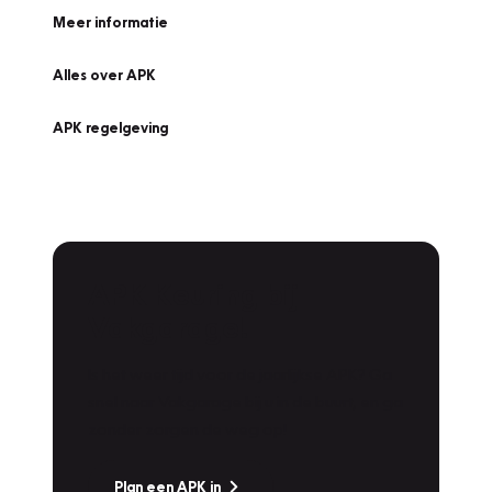
Meer informatie
Alles over APK
APK regelgeving
APK Keuring bij
Vakgarage!
Is het weer tijd voor de jaarlijkse APK? Ga
snel naar Vakgarage bij u in de buurt, en ga
zonder zorgen de weg op!
Plan een APK in