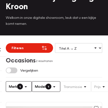
Kroon
Welkom in onze digitale showroom, leuk dat u een kijkje
komt nemen.
Filteren
Occasions
2 resultaten
Vergelijken
Merk
Model
Transmissie
Prijs
1
1