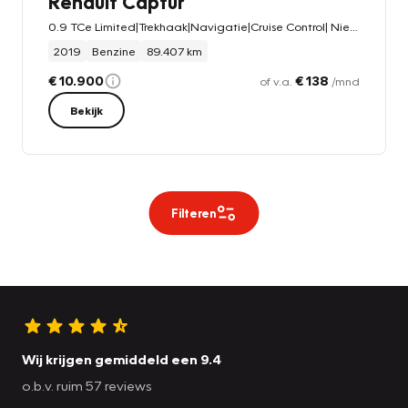
Renault Captur
0.9 TCe Limited|Trekhaak|Navigatie|Cruise Control| Nieuwe winterbandenset
2019
Benzine
89.407 km
€ 10.900
€ 138
of v.a.
/mnd
Bekijk
Filteren
Wij krijgen gemiddeld een 9.4
o.b.v. ruim 57 reviews