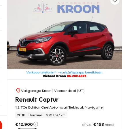
Vakgarage Kroon
| Veenendaal (UT)
Renault Captur
1.2 TCe Edition One|Automaat|Trekhaak|Navigatie|
2018
Benzine
100.897 km
€ 12.900
€ 163
of v.a.
/mnd