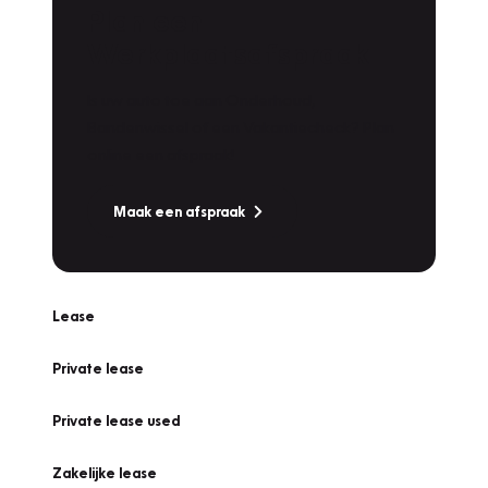
Plan een
Werkplaatsafspraak
Is uw auto toe aan Onderhoud,
Bandenwissel of een Vakantiecheck? Plan
online een afspraak!
Maak een afspraak
Lease
Private lease
Private lease used
Zakelijke lease